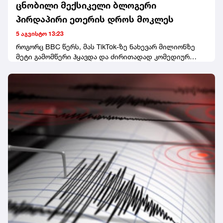
ცნობილი მექსიკელი ბლოგერი
პირდაპირი ეთერის დროს მოკლეს
5 აგვისტო 13:23
როგორც BBC წერს, მას TikTok-ზე ნახევარ მილიონზე
მეტი გამომწერი ჰყავდა და ძირითადად კომედიურ
ვიდეოებს აქვეყნებდა.მედიის ინფორმაციით,
პოლიციას ჯერჯერობით არავინ დაუკავებია.
ეჭვმიტანილები ადგილიდან მიიმალნენ.ცნობისთვის,
ეს მექსიკაში ინფლუენსერის მკვლელობის პირველი
შემთხვევა არ არის. გასულ წელს, 23 წლის ვალერია
მარკესი სილამაზის სალონში, TikTok-ზე პირდაპირი
ეთერის დროს მოკლეს.