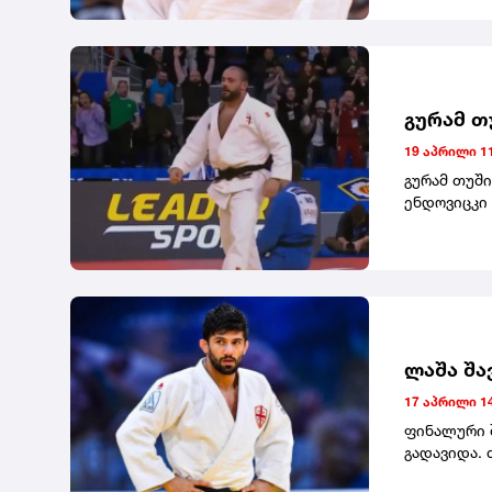
გახდნენ, გ
ვერცხლის მ
პრიზიორი 
დაიკავა.
გურამ თ
19 აპრილი 11
გურამ თუშ
ენდოვიცკი 
ლაშა შა
17 აპრილი 14
ფინალური 
გადავიდა. 
ვერ მოახერ