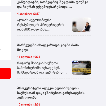
ა
კანდიდატმა, რომელმაც შეცდომა დაუშვა
უთის
და ჩაჭრას ექვემდებარებოდა,
გამომცდელს ფულადი თანხა შესთავაზა -
4 აგვისტო 12:27
პროკურატურამ აღნიშნული პირი ქრთამის
აჭარის ავტონომიური
მიცემის ფაქტზე დააკავა
რესპუბლიკის პროკურატურის
თანამშრომლებმა,
გადაუდებელი და ინტენსიური
საგამოძიებო მოქმედებების
შედეგად,ქრთამის მიმცემი
ა
მარნეულში ახალგაზრდა კაცმა მამა
პირი ბრალდებულად დააკავეს.
ა.
მოკლა
დაკავებულს ბრალდება
17 ივლისი 10:38
საქართველოს სისხლის
სამართლის კოდექსის 339-ე
როგორც შინაგან საქმეთა
მუხლის მე-2 ნაწილით
სამინისტროში აცხადებენ,
წარედგინება, რაც ოთხიდან
მომხდართან დაკავშირებით
შვიდ წლამდე ვადით
გამოძიება სისხლის
თავისუფლების აღკვეთას
სამართლის კოდექსის 108-ე
ითვალისწინებს.პროკურატურა
მუხლით მიმდინარეობს, რაც
პროკურატურა ალეკო ელისაშვილის
დაკავებულისათვის აღკვეთის
განზრახ მკვლელობას
საქმესთან დაკავშირებით განცხადებას
ღონისძიების შეფარდების
გულისხმობს.
ავრცელებს
შუამდგომლობით
10 ივლისი 12:35
სასამართლოს კანონით