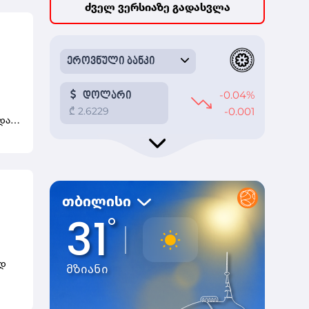
ო
ძველ ვერსიაზე გადასვლა
ვენი
დაა
ს
ს,
იმე
ოდ
იდ
ებას