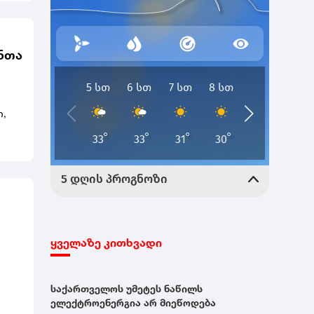
ად
ონთა
ნის
ედ
ი,
ე და
რომ
დ
ვო
რი
ყველაზე კითხვადი
საქართველოს უმეტეს ნაწილს
ოს
ელექტროენერგია არ მიეწოდება