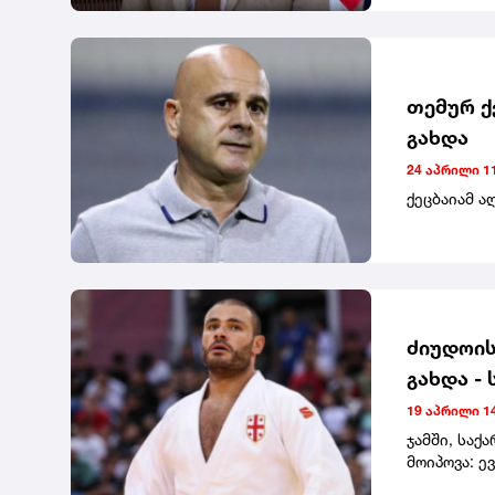
ფეხბურთის
პატივია, ვ
დარწმუნებ
უმასპინძლ
გოგოლაძემ
თემურ ქ
გახდა
24 აპრილი 11
ქეცბაიამ ა
ძიუდოის
გახდა -
ადგილი 
19 აპრილი 14
ჯამში, საქ
მოიპოვა: ე
შავდათუაშვ