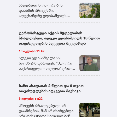
დადგენილ ვადაში მიმართავს.
აალებადი ნივთიერების
დასხმის პროცესში,
ალექსანდრე ელისაშვილს
სასამართლოს მანდატურის
სამსახურის თანამშრომლებმა
მიუსწრეს. ერთ-ერთი
ტერორისტული აქტის მცდელობის
მანდატურის დანახვისთანავე,
ბრალდებით, ალეკო ელისაშვილს 13 წლით
ალექსანდრე ელისაშვილი
თავისუფლების აღკვეთა შეეფარდა
თავს დაესხა მას და დაუწყო
10 ივლისი 11:42
ცემა. დაკავების პროცესში,
მანდატურის სამსახურის სამი
ალეკო ელისაშვილი 29
თანამშრომელი ცდილობდა
ნოემბერს დააკავეს. "ძლიერი
ალექსანდრე ელისაშვილის
საქართველო - ლელოს" ერთ-
განეიტრალებას, მისთვის
ერთ ლიდერს ბრალი ორი
აალებად ნივთიერებაზე
მუხლით აქვს წარდგენილი.
ცეცხლის წაკიდების
პროკურატურამ 30 ნოემბერს
ბაჩო ახალაიას 2 წლით და 6 თვით
საშუალების მოსპობას და
ელისაშვილს თბილისის
თავისუფლების აღკვეთა მიესაჯა
განიარაღებას. თავდამსხმელი,
საქალაქო სასამართლოში
6 ივლისი 11:22
თავის მხრივ, ცდილობდა
ტერორისტული აქტის ჩადენის
ცეცხლსასროლი იარაღის
მცდელობის ფაქტზე,
პროცესს ბრალდებული არ
ამოღებას და გამოყენებას.
საქართველოს სისხლის
დასწრებია, მან არ ისარგებლა
ალექსანდრე ელისაშვილმა
სამართლის კოდექსის 19-323-ე
არც დასკვნითი სიტყვით.ბაჩო