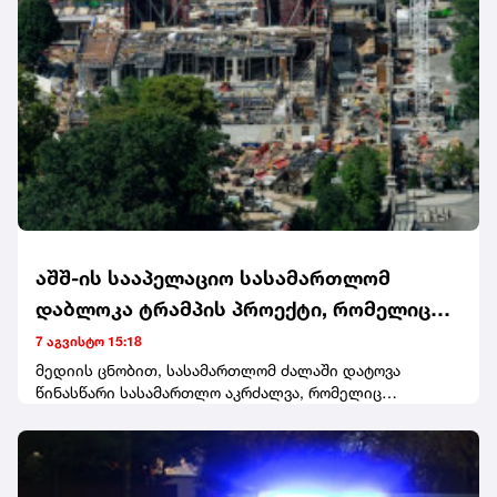
მძიმე დანაშაულის შეუტყობინებლობისთვის წაუყენეს.
აშშ-ის სააპელაციო სასამართლომ
დაბლოკა ტრამპის პროექტი, რომელიც
თეთრი სახლის ერთ-ერთ ფლიგელში 400
7 აგვისტო 15:18
მილიონის ღირებულების საბანკეტო
მედიის ცნობით, სასამართლომ ძალაში დატოვა
წინასწარი სასამართლო აკრძალვა, რომელიც
დარბაზის აშენებას ითვალისწინებდა
ისტორიული მემკვიდრეობის დაცვის ეროვნულმა
ფონდმა მოიპოვა. აღნიშნულმა ორგანიზაციამ, სარჩელი
გასულ წელს, მას შემდეგ შეიტანა, რაც ადმინისტრაციამ
აღმოსავლეთის ფლიგელი დაანგრია და კონგრესის