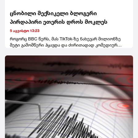
ცნობილი მექსიკელი ბლოგერი
პირდაპირი ეთერის დროს მოკლეს
5 აგვისტო 13:23
როგორც BBC წერს, მას TikTok-ზე ნახევარ მილიონზე
მეტი გამომწერი ჰყავდა და ძირითადად კომედიურ
ვიდეოებს აქვეყნებდა.მედიის ინფორმაციით,
პოლიციას ჯერჯერობით არავინ დაუკავებია.
ეჭვმიტანილები ადგილიდან მიიმალნენ.ცნობისთვის,
ეს მექსიკაში ინფლუენსერის მკვლელობის პირველი
შემთხვევა არ არის. გასულ წელს, 23 წლის ვალერია
მარკესი სილამაზის სალონში, TikTok-ზე პირდაპირი
ეთერის დროს მოკლეს.