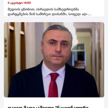
მიიტანეს
5 აგვისტო 16:05
მედიის ცნობით, ისრაელის სამხედროებმა
დარტყმების წინ სამხრეთ ლიბანში, სოფელ ალ-
მანსურის მაცხოვრებლებისთვის ევაკუაციის
გაფრთხილება გაავრცელეს.
დავით მათიკაშვილი "ნაციონალური