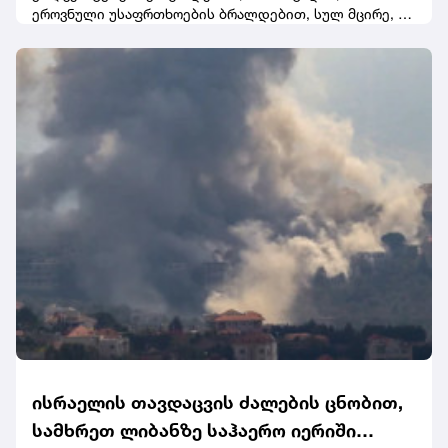
ეროვნული უსაფრთხოების ბრალდებით, სულ მცირე, 56
ადამიანი სიკვდილით დასაჯეს, მათ შორის 27
ადამიანის საქმე მასშტაბურ ანტისამთავრობო
საპროტესტო აქციებს უკავშირდებოდა.გაეროს
ადამიანის უფლებათა ოფისის ხელმძღვანელმა ირანის
ხელისუფლებას მოუწოდა, შეწყვიტოს სიკვდილით
დასჯა და გააუქმოს ეს პრაქტიკა.
ისრაელის თავდაცვის ძალების ცნობით,
სამხრეთ ლიბანზე საჰაერო იერიში