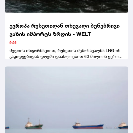
ევროპა რუსეთიდან თხევადი ბუნებრივი
გაზის იმპორტს ზრდის - WELT
9:26
მედიის ინფორმაციით, რუსეთის შემოსავალმა LNG-ის
გაყიდვებიდან დღეში დაახლოებით 60 მილიონ ევროს
მიაღწია. საფრანგეთი რუსეთიდან LNG-ის ყველაზე
მსხვილი იმპორტიორი იყო.WELT-ის ცნობითვე, ივნისში
საფრანგეთის ჩრდილო-დასავლეთით მდებარე
მონტუარის პორტმა ოთხჯერ მეტი რუსული გაზი მიიღო,
ვიდრე მაისში.სტატიაში აღნიშნულია, რომ 2026 წლის
პირველ ნახევარში ევროკავშირის ქვეყნებმა რუსეთის
Yamal LNG პროექტიდან 136 ტვირთი მიიღეს. მათმა
საერთო მოცულობამ დაახლოებით 10 მილიონი ტონა
შეადგინა, რაც გასული წლის ანალოგიურ პერიოდთან
შედარებით 16%-ით მეტია.