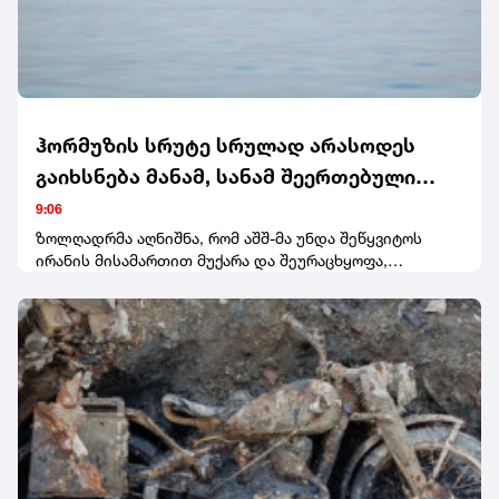
ჰორმუზის სრუტე სრულად არასოდეს
გაიხსნება მანამ, სანამ შეერთებული
შტატები თავის ქცევას არ გამოასწორებს
9:06
- ირანის უსაფრთხოების სამსახურის
ზოლღადრმა აღნიშნა, რომ აშშ-მა უნდა შეწყვიტოს
ირანის მისამართით მუქარა და შეურაცხყოფა,
ხელმძღვანელი
შეწყვიტოს სამხედრო მოქმედებები ირანისა და მისი
რეგიონული მოკავშირეების წინააღმდეგ, გაიყვანოს
ირანის ბლოკადაში ჩართული საზღვაო და საჰაერო
ძალები, გადაუხადოს ირანს კომპენსაცია ბოლო
კონფლიქტის დროს მიყენებული ზარალისთვის,
მოხსნას სანქციები და გაათავისუფლოს ირანული
აქტივები.