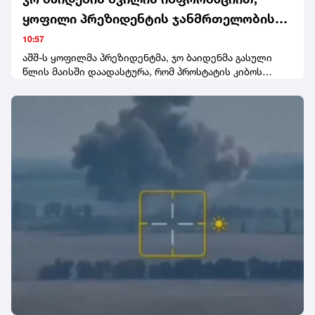
წლამდე თავისუფლების აღკვეთას
ყოფილი პრეზიდენტის ჯანმრთელობის
ითვალისწინებს.პროკურატურამ ორივე ბრალდებულის
მიმართ პატიმრობის შეფარდების შუამდგომლობით
მდგომარეობა მძიმეა
10:57
სასამართლოს უკვე მიმართა.
აშშ-ს ყოფილმა პრეზიდენტმა, ჯო ბაიდენმა გასული
წლის მაისში დაადასტურა, რომ პროსტატის კიბოს
აგრესიული ფორმის დიაგნოზი დაუსვეს.