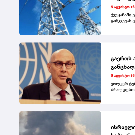
5 აგვისტო 16
ქვეყანაში 
გარკვევას 
გაეროს 
განცხად
დასაჯეს
5 აგვისტო 16
ვოლკერ ტუ
ბრალდებით,
ადამიანის 
უკავშირდე
ხელისუფლე
პრაქტიკა.
ისრაელი