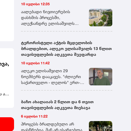
10 ივლისი 12:35
სასამართლოს კანონით
დადგენილ ვადაში მიმართავს.
აალებადი ნივთიერების
დასხმის პროცესში,
ალექსანდრე ელისაშვილს
სასამართლოს მანდატურის
სამსახურის თანამშრომლებმა
და,
მიუსწრეს. ერთ-ერთი
ტერორისტული აქტის მცდელობის
მანდატურის დანახვისთანავე,
ბრალდებით, ალეკო ელისაშვილს 13 წლით
ალექსანდრე ელისაშვილი
თავისუფლების აღკვეთა შეეფარდა
თავს დაესხა მას და დაუწყო
ოვა,
10 ივლისი 11:42
ცემა. დაკავების პროცესში,
მანდატურის სამსახურის სამი
ალეკო ელისაშვილი 29
ა
თანამშრომელი ცდილობდა
ნოემბერს დააკავეს. "ძლიერი
ალექსანდრე ელისაშვილის
საქართველო - ლელოს" ერთ-
ს
განეიტრალებას, მისთვის
ერთ ლიდერს ბრალი ორი
აალებად ნივთიერებაზე
ს არ
მუხლით აქვს წარდგენილი.
ცეცხლის წაკიდების
ცია,
პროკურატურამ 30 ნოემბერს
ბაჩო ახალაიას 2 წლით და 6 თვით
საშუალების მოსპობას და
ის
ელისაშვილს თბილისის
თავისუფლების აღკვეთა მიესაჯა
ორის
განიარაღებას. თავდამსხმელი,
" -
საქალაქო სასამართლოში
6 ივლისი 11:22
თავის მხრივ, ცდილობდა
ტერორისტული აქტის ჩადენის
და,
ცეცხლსასროლი იარაღის
მცდელობის ფაქტზე,
პროცესს ბრალდებული არ
ამოღებას და გამოყენებას.
საქართველოს სისხლის
დასწრებია, მან არ ისარგებლა