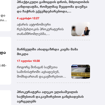
პრაქტიკული გამოცდის დროს, მძღოლობის
კანდიდატმა, რომელმაც შეცდომა დაუშვა
ავს.
და ჩაჭრას ექვემდებარებოდა,
 და
გამომცდელს ფულადი თანხა შესთავაზა -
4 აგვისტო 12:27
იას
პროკურატურამ აღნიშნული პირი ქრთამის
აჭარის ავტონომიური
მიცემის ფაქტზე დააკავა
რესპუბლიკის პროკურატურის
ი
თანამშრომლებმა,
გადაუდებელი და ინტენსიური
საგამოძიებო მოქმედებების
შედეგად,ქრთამის მიმცემი
მარნეულში ახალგაზრდა კაცმა მამა
ხდა
პირი ბრალდებულად დააკავეს.
მოკლა
დაკავებულს ბრალდება
17 ივლისი 10:38
საქართველოს სისხლის
:46-
სამართლის კოდექსის 339-ე
როგორც შინაგან საქმეთა
მუხლის მე-2 ნაწილით
სამინისტროში აცხადებენ,
წარედგინება, რაც ოთხიდან
მომხდართან დაკავშირებით
შვიდ წლამდე ვადით
გამოძიება სისხლის
თავისუფლების აღკვეთას
სამართლის კოდექსის 108-ე
ითვალისწინებს.პროკურატურა
მუხლით მიმდინარეობს, რაც
პროკურატურა ალეკო ელისაშვილის
დაკავებულისათვის აღკვეთის
განზრახ მკვლელობას
საქმესთან დაკავშირებით განცხადებას
ღონისძიების შეფარდების
გულისხმობს.
ავრცელებს
შუამდგომლობით