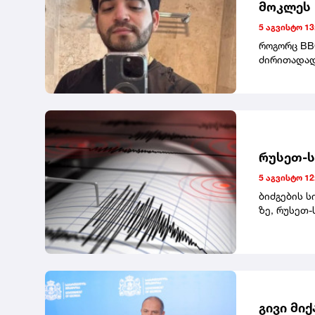
მოკლეს
დაპირისპირ
ბოკუჩავამ 
5 აგვისტო 13
როგორც BBC
ძირითადად
ჯერჯერობი
მიიმალნენ
შემთხვევა 
სალონში, T
რუსეთ-ს
5 აგვისტო 12
ბიძგების ს
ზე, რუსეთ-
მიწისძვრა"
გივი მი