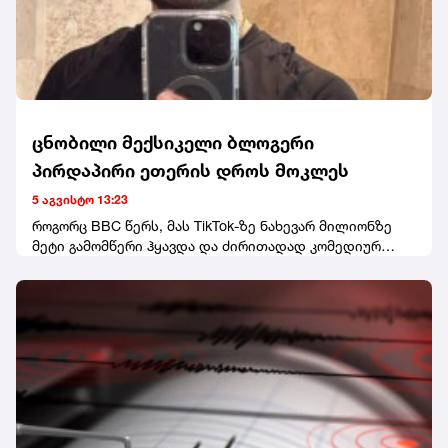
ბოკუჩავასა და პარტიის სხვა წევრებს შორის. თინა
ბოკუჩავამ კი, მედიასთან განაცხადა, რომ ამ საბჭოში
საკუთარ თავს ვერ ხედავს.
ცნობილი მექსიკელი ბლოგერი
პირდაპირი ეთერის დროს მოკლეს
5 აგვისტო 13:23
როგორც BBC წერს, მას TikTok-ზე ნახევარ მილიონზე
მეტი გამომწერი ჰყავდა და ძირითადად კომედიურ
ვიდეოებს აქვეყნებდა.მედიის ინფორმაციით,
პოლიციას ჯერჯერობით არავინ დაუკავებია.
ეჭვმიტანილები ადგილიდან მიიმალნენ.ცნობისთვის,
ეს მექსიკაში ინფლუენსერის მკვლელობის პირველი
შემთხვევა არ არის. გასულ წელს, 23 წლის ვალერია
მარკესი სილამაზის სალონში, TikTok-ზე პირდაპირი
ეთერის დროს მოკლეს.