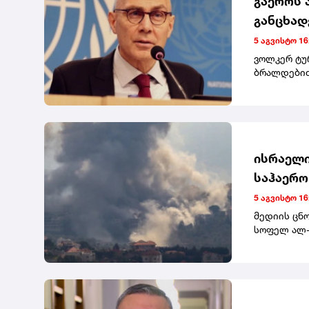
გაეროს 
განცხად
დასაჯეს
5 აგვისტო 16
ვოლკერ ტუ
ბრალდებით,
ადამიანის 
უკავშირდე
ხელისუფლე
პრაქტიკა.
ისრაელი
საჰაერო
5 აგვისტო 16
მედიის ცნ
სოფელ ალ-
გაავრცელეს