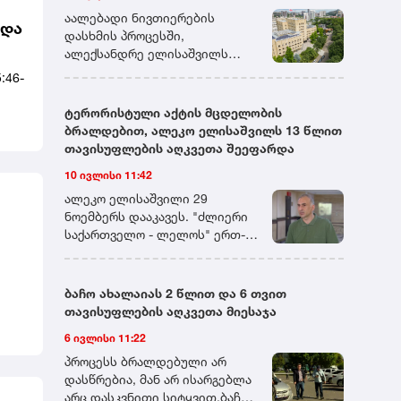
დადგენილ ვადაში მიმართავს.
აალებადი ნივთიერების
ხდა
დასხმის პროცესში,
ალექსანდრე ელისაშვილს
სასამართლოს მანდატურის
:46-
სამსახურის თანამშრომლებმა
მიუსწრეს. ერთ-ერთი
ტერორისტული აქტის მცდელობის
მანდატურის დანახვისთანავე,
ბრალდებით, ალეკო ელისაშვილს 13 წლით
ალექსანდრე ელისაშვილი
თავისუფლების აღკვეთა შეეფარდა
თავს დაესხა მას და დაუწყო
10 ივლისი 11:42
ცემა. დაკავების პროცესში,
მანდატურის სამსახურის სამი
ალეკო ელისაშვილი 29
თანამშრომელი ცდილობდა
ნოემბერს დააკავეს. "ძლიერი
ალექსანდრე ელისაშვილის
საქართველო - ლელოს" ერთ-
განეიტრალებას, მისთვის
ერთ ლიდერს ბრალი ორი
აალებად ნივთიერებაზე
მუხლით აქვს წარდგენილი.
ცეცხლის წაკიდების
პროკურატურამ 30 ნოემბერს
ბაჩო ახალაიას 2 წლით და 6 თვით
საშუალების მოსპობას და
ელისაშვილს თბილისის
თავისუფლების აღკვეთა მიესაჯა
განიარაღებას. თავდამსხმელი,
საქალაქო სასამართლოში
6 ივლისი 11:22
თავის მხრივ, ცდილობდა
ტერორისტული აქტის ჩადენის
და,
ცეცხლსასროლი იარაღის
მცდელობის ფაქტზე,
პროცესს ბრალდებული არ
ამოღებას და გამოყენებას.
საქართველოს სისხლის
დასწრებია, მან არ ისარგებლა
ალექსანდრე ელისაშვილმა
სამართლის კოდექსის 19-323-ე
არც დასკვნითი სიტყვით.ბაჩო