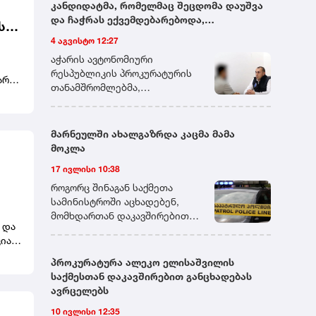
კანდიდატმა, რომელმაც შეცდომა დაუშვა
და ჩაჭრას ექვემდებარებოდა,
ს
გამომცდელს ფულადი თანხა შესთავაზა -
4 აგვისტო 12:27
არი
პროკურატურამ აღნიშნული პირი ქრთამის
აჭარის ავტონომიური
მიცემის ფაქტზე დააკავა
რესპუბლიკის პროკურატურის
არი
თანამშრომლებმა,
გადაუდებელი და ინტენსიური
ნტის
საგამოძიებო მოქმედებების
შედეგად,ქრთამის მიმცემი
მარნეულში ახალგაზრდა კაცმა მამა
ბჭოს
პირი ბრალდებულად დააკავეს.
მოკლა
დაკავებულს ბრალდება
17 ივლისი 10:38
საქართველოს სისხლის
სამართლის კოდექსის 339-ე
როგორც შინაგან საქმეთა
მუხლის მე-2 ნაწილით
სამინისტროში აცხადებენ,
ავს.
წარედგინება, რაც ოთხიდან
მომხდართან დაკავშირებით
 და
შვიდ წლამდე ვადით
გამოძიება სისხლის
იას
თავისუფლების აღკვეთას
სამართლის კოდექსის 108-ე
ითვალისწინებს.პროკურატურა
მუხლით მიმდინარეობს, რაც
პროკურატურა ალეკო ელისაშვილის
ი
დაკავებულისათვის აღკვეთის
განზრახ მკვლელობას
საქმესთან დაკავშირებით განცხადებას
ღონისძიების შეფარდების
გულისხმობს.
ავრცელებს
შუამდგომლობით
10 ივლისი 12:35
სასამართლოს კანონით