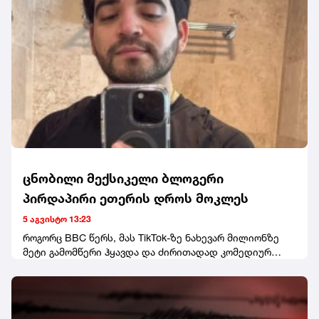
მოძრაობის" ყრილობა, სადაც დროებითი
მმართველობის საბჭოს თავმჯდომარედ ირაკლი
ფავლენიშვილი აირჩიეს. ღონისძიებაზე დღეს არ
გამოჩენილა ნანუკა ჟორჟოლიანი, თუმცა ყრილობას
სტუმრის სტატუსით ესწრებოდა თანამოაზრე მარიზი
კობახიძე. ყრილობას წინ უძღოდა დაპირისპირება თინა
ბოკუჩავასა და პარტიის სხვა წევრებს შორის. თინა
ბოკუჩავამ კი, მედიასთან განაცხადა, რომ ამ საბჭოში
საკუთარ თავს ვერ ხედავს.
ცნობილი მექსიკელი ბლოგერი
პირდაპირი ეთერის დროს მოკლეს
5 აგვისტო 13:23
როგორც BBC წერს, მას TikTok-ზე ნახევარ მილიონზე
მეტი გამომწერი ჰყავდა და ძირითადად კომედიურ
ვიდეოებს აქვეყნებდა.მედიის ინფორმაციით,
პოლიციას ჯერჯერობით არავინ დაუკავებია.
ეჭვმიტანილები ადგილიდან მიიმალნენ.ცნობისთვის,
ეს მექსიკაში ინფლუენსერის მკვლელობის პირველი