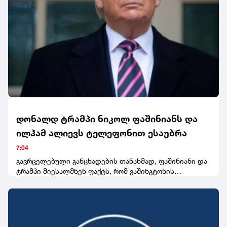
საგამოძიებო მოქმედებების შედეგად დანაშაულის
ჩამდენი პირის ვინაობა დაადგინეს და ბრალდებულის
სახით დააკავეს. გამოძიება სისხლის სამართლის
კოდექსის 179-ე მუხლით მიმდინარეობს, რაც 12
წლამდე ვადით თავისუფლების აღკვეთას
ითვალისწინებს.
დონალდ ტრამპი ნიკოლ ფაშინიანს და
ილჰამ ალიევს ტელეფონით ესაუბრა
7:04
გავრცელებული განცხადების თანახმად, ფაშინიანი და
ტრამპი მიესალმნენ ფაქტს, რომ ვაშინგტონის
"მშვიდობის სამიტმა“ სომხეთსა და აზერბაიჯანს შორის
ნამდვილი მშვიდობა დაამყარა, რაც ორივე ქვეყანას
სარგებელს მოუტანს.აზერბაიჯანული მედიის
ინფორმაციით, დონალდ ტრამპმა სატელეფონო
საუბარი გამართა აზერბაიჯანის პრეზიდენტთანაც.