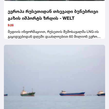
ევროპა რუსეთიდან თხევადი ბუნებრივი
გაზის იმპორტს ზრდის - WELT
9:26
მედიის ინფორმაციით, რუსეთის შემოსავალმა LNG-ის
გაყიდვებიდან დღეში დაახლოებით 60 მილიონ ევროს
მიაღწია. საფრანგეთი რუსეთიდან LNG-ის ყველაზე
მსხვილი იმპორტიორი იყო.WELT-ის ცნობითვე, ივნისში
საფრანგეთის ჩრდილო-დასავლეთით მდებარე
მონტუარის პორტმა ოთხჯერ მეტი რუსული გაზი მიიღო,
ვიდრე მაისში.სტატიაში აღნიშნულია, რომ 2026 წლის
პირველ ნახევარში ევროკავშირის ქვეყნებმა რუსეთის
Yamal LNG პროექტიდან 136 ტვირთი მიიღეს. მათმა
საერთო მოცულობამ დაახლოებით 10 მილიონი ტონა
შეადგინა, რაც გასული წლის ანალოგიურ პერიოდთან
შედარებით 16%-ით მეტია.