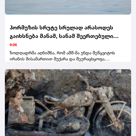
ჰორმუზის სრუტე სრულად არასოდეს
გაიხსნება მანამ, სანამ შეერთებული
შტატები თავის ქცევას არ გამოასწორებს
9:06
- ირანის უსაფრთხოების სამსახურის
ზოლღადრმა აღნიშნა, რომ აშშ-მა უნდა შეწყვიტოს
ირანის მისამართით მუქარა და შეურაცხყოფა,
ხელმძღვანელი
შეწყვიტოს სამხედრო მოქმედებები ირანისა და მისი
რეგიონული მოკავშირეების წინააღმდეგ, გაიყვანოს
ირანის ბლოკადაში ჩართული საზღვაო და საჰაერო
ძალები, გადაუხადოს ირანს კომპენსაცია ბოლო
კონფლიქტის დროს მიყენებული ზარალისთვის,
მოხსნას სანქციები და გაათავისუფლოს ირანული
აქტივები.