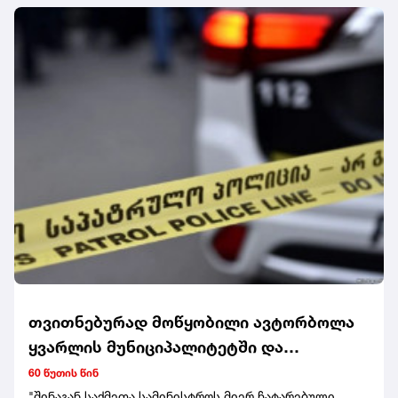
თვითნებურად მოწყობილი ავტორბოლა
ყვარლის მუნიციპალიტეტში და
დაღუპული არასრულწლოვანი – ორ პირს
60 წუთის წინ
ბრალდება წარუდგინეს
"შინაგან საქმეთა სამინისტროს მიერ ჩატარებული