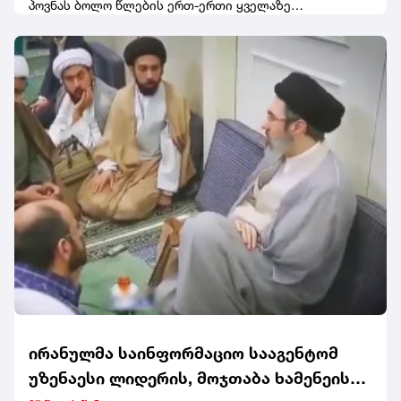
პოვნას ბოლო წლების ერთ-ერთი ყველაზე
მნიშვნელოვანი წყალქვეშა არქეოლოგიური აღმოჩენა
უწოდა.„ვულოცავ კარაბინიერებს, მათ სპეციალიზებულ
დანაყოფებს და სიცილიის რეგიონის საზღვაო
ზედამხედველობის სამსახურს მათი
პროფესიონალიზმისა და თავდადებისთვის, რამაც ეს
აღმოჩენა შესაძლებელი გახადა. ზღვა აგრძელებს
ჩვენი ისტორიის ძვირფასი ფრაგმენტების დაბრუნებას,
ხოლო მაზარა-დელ-ვალიოს ჩაძირული გემი
მოგვითხრობს იმ ადამიანების, მარშრუტებისა და
ვაჭრობის შესახებ, რომლებმაც ხმელთაშუა ზღვა
ცივილიზაციების გზაჯვარედინად აქციეს. კვლევა
გაგრძელდება, რათა ნათელი მოეფინოს მის ისტორიას
და საზოგადოებისთვის გახდეს ცნობილი“, - თქვა
ჯულიომ.
ირანულმა საინფორმაციო სააგენტომ
უზენაესი ლიდერის, მოჯთაბა ხამენეის