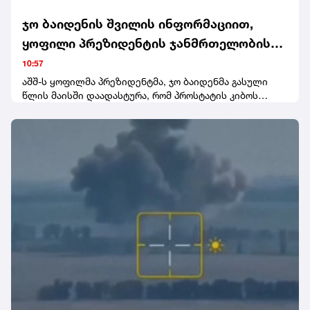
დაზიანება და ადამიანის სიცოცხლის მოსპობა)
წარედგინათ, რაც სასჯელის სახედ და ზომად შვიდ
ჯო ბაიდენის შვილის ინფორმაციით,
წლამდე თავისუფლების აღკვეთას
ყოფილი პრეზიდენტის ჯანმრთელობის
ითვალისწინებს.პროკურატურამ ორივე ბრალდებულის
მიმართ პატიმრობის შეფარდების შუამდგომლობით
მდგომარეობა მძიმეა
10:57
სასამართლოს უკვე მიმართა.
აშშ-ს ყოფილმა პრეზიდენტმა, ჯო ბაიდენმა გასული
წლის მაისში დაადასტურა, რომ პროსტატის კიბოს
აგრესიული ფორმის დიაგნოზი დაუსვეს.