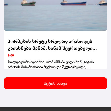
ჰორმუზის სრუტე სრულად არასოდეს
გაიხსნება მანამ, სანამ შეერთებული
შტატები თავის ქცევას არ გამოასწორებს
9:06
- ირანის უსაფრთხოების სამსახურის
ზოლღადრმა აღნიშნა, რომ აშშ-მა უნდა შეწყვიტოს
ირანის მისამართით მუქარა და შეურაცხყოფა,
ხელმძღვანელი
შეწყვიტოს სამხედრო მოქმედებები ირანისა და მისი
რეგიონული მოკავშირეების წინააღმდეგ, გაიყვანოს
ირანის ბლოკადაში ჩართული საზღვაო და საჰაერო
მეტის ნახვა
ძალები, გადაუხადოს ირანს კომპენსაცია ბოლო
კონფლიქტის დროს მიყენებული ზარალისთვის,
მოხსნას სანქციები და გაათავისუფლოს ირანული
აქტივები.