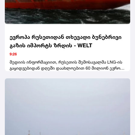
ევროპა რუსეთიდან თხევადი ბუნებრივი
გაზის იმპორტს ზრდის - WELT
9:26
მედიის ინფორმაციით, რუსეთის შემოსავალმა LNG-ის
გაყიდვებიდან დღეში დაახლოებით 60 მილიონ ევროს
მიაღწია. საფრანგეთი რუსეთიდან LNG-ის ყველაზე
მსხვილი იმპორტიორი იყო.WELT-ის ცნობითვე, ივნისში
საფრანგეთის ჩრდილო-დასავლეთით მდებარე
მონტუარის პორტმა ოთხჯერ მეტი რუსული გაზი მიიღო,
ვიდრე მაისში.სტატიაში აღნიშნულია, რომ 2026 წლის
პირველ ნახევარში ევროკავშირის ქვეყნებმა რუსეთის
Yamal LNG პროექტიდან 136 ტვირთი მიიღეს. მათმა
საერთო მოცულობამ დაახლოებით 10 მილიონი ტონა
შეადგინა, რაც გასული წლის ანალოგიურ პერიოდთან
შედარებით 16%-ით მეტია.