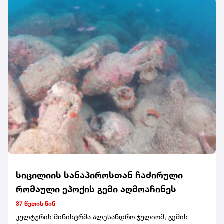
ამერიკამ ირანის ბირთვული პროგრამა უკვე
გაანადგურა, დაშალა მისი სამხედრო შესაძლებლობები
და მნიშვნელოვნად შეამცირა ის."ჩვენ გავანადგურეთ
მათი ბირთვული პროგრამა. ჩვენ გავანადგურეთ მათი
ჩვეულებრივი სამხედრო ძალები. ჩვენ რადიკალურად
შევამცირეთ მათი, შეიძლება ითქვას, ასიმეტრიული
სამხედრო შესაძლებლობები. ახლა კი ვცდილობთ
ვნახოთ, მზად არიან თუ არა განახორციელონ ისეთი
გრძელვადიანი ცვლილებები, რაც აუცილებელი იქნება
შეერთებულ შტატებთან უკეთესი ურთიერთობისთვის.
და თუ არა, ესეც კარგია. ჩვენ უბრალოდ გავაგრძელებთ
ზეწოლას, რომლის განხორციელებაც შეგვიძლია და რაც
შეიძლება მეტი ნავთობისა და გაზის მიღებას ახლო
აღმოსავლეთიდან, რათა ამერიკელებმა ისარგებლონ
გაზისა და ენერგიის უფრო დაბალი ფასებით", -
განაცხადა აშშ-ის ვიცე პრეზიდენტმა.
სიცილიის სანაპიროსთან ჩაძირული
რომაული ეპოქის გემი აღმოაჩინეს
37 წუთის წინ
კულტურის მინისტრმა ალესანდრო ჯულიომ, გემის