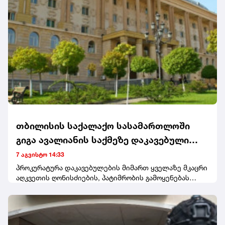
კონტრაქტები გაფორმებული თავშესაფრის მაძიებელთა
განსათავსებლად.
თბილისის საქალაქო სასამართლოში
გიგა ავალიანის საქმეზე დაკავებული
ორი არასრულწლოვანის სასამართლო
7 აგვისტო 14:33
პროცესი მიმდინარეობს - დღევანდელ
პროკურატურა დაკავებულების მიმართ ყველაზე მკაცრი
აღკვეთის ღონისძიების, პატიმრობის გამოყენებას
სხდომაზე მათ მიმართ აღკვეთის
მოითხოვს. სასამართლო პროცესს დაკავებულების
ღონისძიების შეფარდებაზე იმსჯელებენ
ოჯახის წევრები ესწრებიან, მათ სხდომის დაწყებამდე
ჟურნალისტებთან კომენტარი არ გაუკეთებიათ.
ანასტასია ბერუაშვილი და ნია იმნაძე 5 აგვისტოს