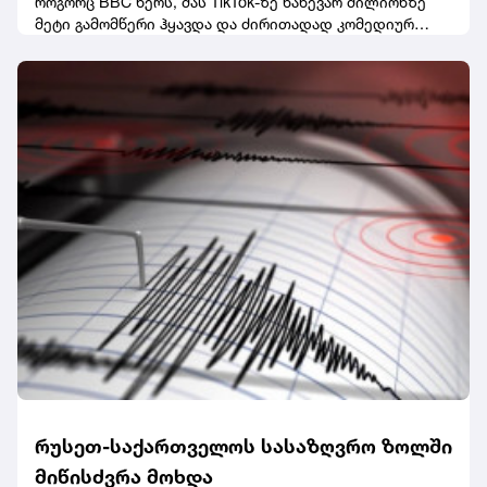
როგორც BBC წერს, მას TikTok-ზე ნახევარ მილიონზე
მეტი გამომწერი ჰყავდა და ძირითადად კომედიურ
ვიდეოებს აქვეყნებდა.მედიის ინფორმაციით,
პოლიციას ჯერჯერობით არავინ დაუკავებია.
ეჭვმიტანილები ადგილიდან მიიმალნენ.ცნობისთვის,
ეს მექსიკაში ინფლუენსერის მკვლელობის პირველი
შემთხვევა არ არის. გასულ წელს, 23 წლის ვალერია
მარკესი სილამაზის სალონში, TikTok-ზე პირდაპირი
ეთერის დროს მოკლეს.
რუსეთ-საქართველოს სასაზღვრო ზოლში
მიწისძვრა მოხდა