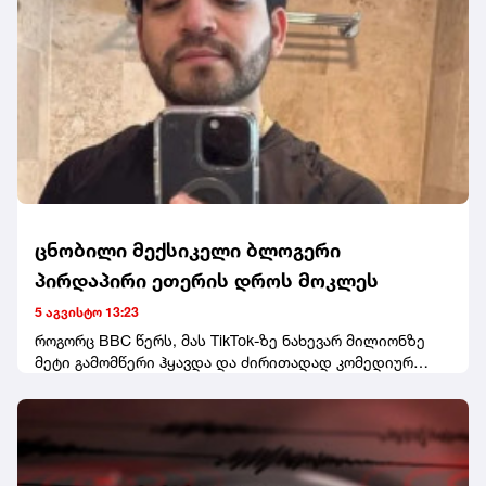
მმართველობის საბჭოს თავმჯდომარედ ირაკლი
ფავლენიშვილი აირჩიეს. ღონისძიებაზე დღეს არ
გამოჩენილა ნანუკა ჟორჟოლიანი, თუმცა ყრილობას
სტუმრის სტატუსით ესწრებოდა თანამოაზრე მარიზი
კობახიძე. ყრილობას წინ უძღოდა დაპირისპირება თინა
ბოკუჩავასა და პარტიის სხვა წევრებს შორის. თინა
ბოკუჩავამ კი, მედიასთან განაცხადა, რომ ამ საბჭოში
საკუთარ თავს ვერ ხედავს.
ცნობილი მექსიკელი ბლოგერი
პირდაპირი ეთერის დროს მოკლეს
5 აგვისტო 13:23
როგორც BBC წერს, მას TikTok-ზე ნახევარ მილიონზე
მეტი გამომწერი ჰყავდა და ძირითადად კომედიურ
ვიდეოებს აქვეყნებდა.მედიის ინფორმაციით,
პოლიციას ჯერჯერობით არავინ დაუკავებია.
ეჭვმიტანილები ადგილიდან მიიმალნენ.ცნობისთვის,
ეს მექსიკაში ინფლუენსერის მკვლელობის პირველი
შემთხვევა არ არის. გასულ წელს, 23 წლის ვალერია