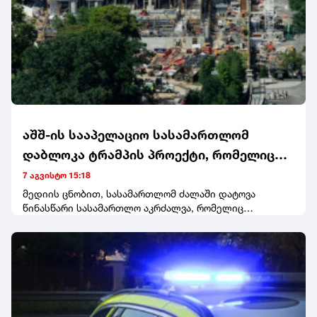
აშშ-ის სააპელაციო სასამართლომ
დაბლოკა ტრამპის პროექტი, რომელიც
თეთრი სახლის ერთ-ერთ ფლიგელში 400
7 აგვისტო 15:18
მილიონის ღირებულების საბანკეტო
მედიის ცნობით, სასამართლომ ძალაში დატოვა
წინასწარი სასამართლო აკრძალვა, რომელიც
დარბაზის აშენებას ითვალისწინებდა
ისტორიული მემკვიდრეობის დაცვის ეროვნულმა
ფონდმა მოიპოვა. აღნიშნულმა ორგანიზაციამ, სარჩელი
გასულ წელს, მას შემდეგ შეიტანა, რაც ადმინისტრაციამ
აღმოსავლეთის ფლიგელი დაანგრია და კონგრესის
ნებართვის გარეშე 8 360 კვადრატული მეტრის
ფართობის საბანკეტო დარბაზის მშენებლობა
დაიწყო.სააპელაციო სასამართლომ გადაწყვეტილების