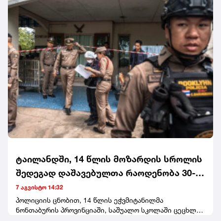
ანასტასია ბერუაშვილი და ნია იმნაძე 5 აგვისტოს
დააკავეს. იმნაძეს ბრალი ჯგუფურად ჯანმრთელობის
განზრახ მძიმე დაზიანების წაქეზების ფაქტზე,
ბერუაშვილს კი განსაკუთრებით მძიმე დანაშაულის
შეუტყობინებლობისთვის წაუყენეს.
ტაილანდში, 14 წლის მოზარდის სროლის
შედეგად დაშავებულთა რაოდენობა 30-
მდე გაიზარდა - მან ოჯახის წევრები და
7 აგვისტო 14:32
სკოლის 5 მასწავლებელი მოკლა
პოლიციის ცნობით, 14 წლის ეჭვმიტანილმა
ნონთაბურის პროვინციაში, საშუალო სკოლაში ცეცხლი
გახსნა მას შემდეგ, რაც მანამდე ბებია-ბაბუა მათივე