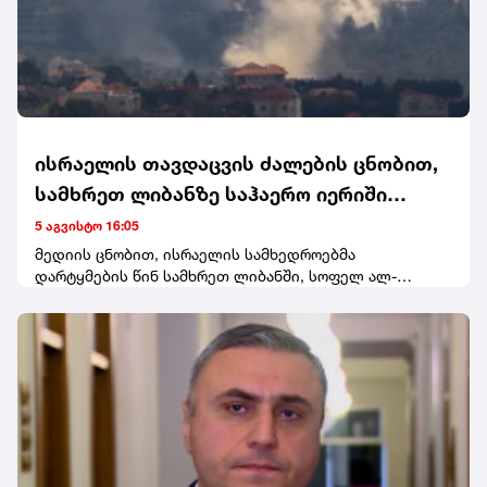
ისრაელის თავდაცვის ძალების ცნობით,
სამხრეთ ლიბანზე საჰაერო იერიში
მიიტანეს
5 აგვისტო 16:05
მედიის ცნობით, ისრაელის სამხედროებმა
დარტყმების წინ სამხრეთ ლიბანში, სოფელ ალ-
მანსურის მაცხოვრებლებისთვის ევაკუაციის
გაფრთხილება გაავრცელეს.