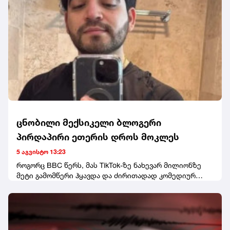
მმართველობის საბჭოს თავმჯდომარედ ირაკლი
ფავლენიშვილი აირჩიეს. ღონისძიებაზე დღეს არ
გამოჩენილა ნანუკა ჟორჟოლიანი, თუმცა ყრილობას
სტუმრის სტატუსით ესწრებოდა თანამოაზრე მარიზი
კობახიძე. ყრილობას წინ უძღოდა დაპირისპირება თინა
ბოკუჩავასა და პარტიის სხვა წევრებს შორის. თინა
ბოკუჩავამ კი, მედიასთან განაცხადა, რომ ამ საბჭოში
საკუთარ თავს ვერ ხედავს.
ცნობილი მექსიკელი ბლოგერი
პირდაპირი ეთერის დროს მოკლეს
5 აგვისტო 13:23
როგორც BBC წერს, მას TikTok-ზე ნახევარ მილიონზე
მეტი გამომწერი ჰყავდა და ძირითადად კომედიურ
ვიდეოებს აქვეყნებდა.მედიის ინფორმაციით,
პოლიციას ჯერჯერობით არავინ დაუკავებია.
ეჭვმიტანილები ადგილიდან მიიმალნენ.ცნობისთვის,
ეს მექსიკაში ინფლუენსერის მკვლელობის პირველი
შემთხვევა არ არის. გასულ წელს, 23 წლის ვალერია