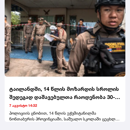
დააკავეს. იმნაძეს ბრალი ჯგუფურად ჯანმრთელობის
განზრახ მძიმე დაზიანების წაქეზების ფაქტზე,
ბერუაშვილს კი განსაკუთრებით მძიმე დანაშაულის
შეუტყობინებლობისთვის წაუყენეს.
ტაილანდში, 14 წლის მოზარდის სროლის
შედეგად დაშავებულთა რაოდენობა 30-
მდე გაიზარდა - მან ოჯახის წევრები და
7 აგვისტო 14:32
სკოლის 5 მასწავლებელი მოკლა
პოლიციის ცნობით, 14 წლის ეჭვმიტანილმა
ნონთაბურის პროვინციაში, საშუალო სკოლაში ცეცხლი
გახსნა მას შემდეგ, რაც მანამდე ბებია-ბაბუა მათივე