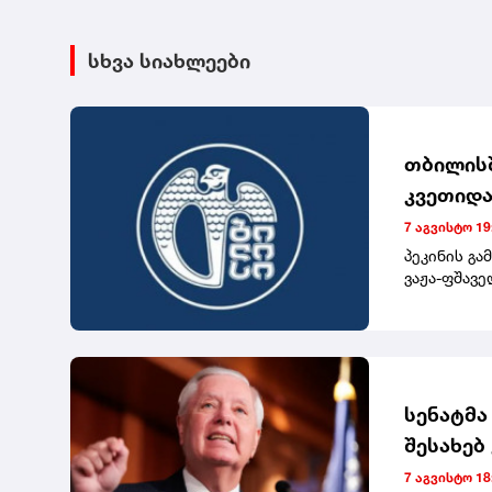
სხვა სიახლეები
თბილისშ
კვეთიდა
დროები
7 აგვისტო 19
პეკინის გ
ვაჟა-ფშავე
ფანჯიკიძის
საზოგადოე
N300, N302
მიმართულე
ვაკელის, ბ
დადგენილი
სენატმა
გამსახურდ
შესახებ
აღარ შევა 
ლინდსი 
მიმართულე
7 აგვისტო 18