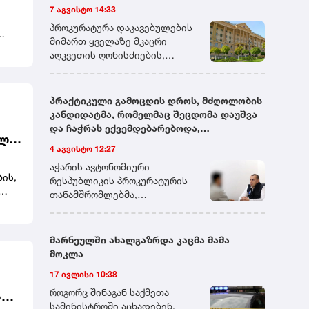
ბის
მიმდინარეობს - დღევანდელ სხდომაზე
7 აგვისტო 14:33
ნია იმნაძე ესაუბრება თავის
შუამდგომლობდნენ.ანასტასია
ა,
მათ მიმართ აღკვეთის ღონისძიების
მამას, ვალერიან იმნაძეს და
ბერუაშვილი და ნია იმნაძე 5
პროკურატურა დაკავებულების
შეფარდებაზე იმსჯელებენ
ოჯახის სხვა წევრებიც არიან
აგვისტოს დააკავეს. იმნაძეს
მიმართ ყველაზე მკაცრი
 არ
ადგილზე. ის განიხილავს
ბრალი ჯგუფურად
აღკვეთის ღონისძიების,
სის
 იმ
ალექსანდრე გაბაშვილის მიერ
ჯანმრთელობის განზრახ მძიმე
პატიმრობის გამოყენებას
თან
ჩადენილ დანაშაულს.
დაზიანების წაქეზების ფაქტზე,
მოითხოვს. სასამართლო
მოგეხსენებათ, რომ
ბერუაშვილს კი განსაკუთრებით
პროცესს დაკავებულების
პრაქტიკული გამოცდის დროს, მძღოლობის
ალექსანდრე გაბაშვილი არის
მძიმე დანაშაულის
ოჯახის წევრები ესწრებიან,
კანდიდატმა, რომელმაც შეცდომა დაუშვა
ამ საქმის მთავარი ყოფილი
შეუტყობინებლობისთვის
მათ სხდომის დაწყებამდე
და ჩაჭრას ექვემდებარებოდა,
ბრალდებული და ახლა უკვე
წაუყენეს.
თლო
ჟურნალისტებთან კომენტარი
გამომცდელს ფულადი თანხა შესთავაზა -
მსჯავრდებული პირი,
4 აგვისტო 12:27
არ გაუკეთებიათ. ანასტასია
პროკურატურამ აღნიშნული პირი ქრთამის
რომელსაც უკვე მიესაჯა
ბერუაშვილი და ნია იმნაძე 5
აჭარის ავტონომიური
მიცემის ფაქტზე დააკავა
ენ
თავისუფლების აღკვეთა.
ის,
აგვისტოს დააკავეს. იმნაძეს
რესპუბლიკის პროკურატურის
ამართლებს მის საქციელს,
ბრალი ჯგუფურად
თანამშრომლებმა,
ამბობს, რომ სხვანაირად ვერ
ჯანმრთელობის განზრახ მძიმე
გადაუდებელი და ინტენსიური
მოიქცეოდა, ამბობს, რომ ასეც
ოს
დაზიანების წაქეზების ფაქტზე,
საგამოძიებო მოქმედებების
უნდა მოქცეულიყო.
ების
ბერუაშვილს კი განსაკუთრებით
შედეგად,ქრთამის მიმცემი
მარნეულში ახალგაზრდა კაცმა მამა
სისტემატურად
მძიმე დანაშაულის
პირი ბრალდებულად დააკავეს.
მოკლა
ეკონტაქტებოდნენ ერთმანეთს,
შეუტყობინებლობისთვის
დაკავებულს ბრალდება
ხვდებოდნენ საათების
17 ივლისი 10:38
წაუყენეს.
საქართველოს სისხლის
განმავლობაში, მათ შორის,
სამართლის კოდექსის 339-ე
როგორც შინაგან საქმეთა
ს
დანაშაულის წინა პერიოდში
მუხლის მე-2 ნაწილით
სამინისტროში აცხადებენ,