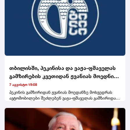
თბილისში, პეკინისა და ვაჟა-ფშაველას
გამზირების კვეთიდან ჟვანიას მოედნის
მიმართულებით მოძრაობა დროებით
7 აგვისტო 19:08
შეიზღუდება
პეკინის გამზირიდან ჟვანიას მოედანზე მოხვედრას
ავტომობილები შეძლებენ ვაჟა-ფშაველას გამზირიდან
ტაშკენტის, იონა ვაკელის, ბუდაპეშტისა და ფანჯიკიძის
ქუჩების გავლით.საგზაო მოძრაობის დროებითი
შეზღუდვის გამო, საზოგადოებრივი ტრანსპორტის
გარკვეული მარშრუტებიც შეიცვლება. კერძოდ, N300,
N302, N349 ავტობუსები და N531 მიკროავტობუსი