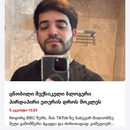
მმართველობა, ციხიდან გამოგზავნილი
ექსპრეზიდენტის აუდიო მიმართვა და ხაბეიშვილი-
ნადირაძის წერილები - ასე დასრულდა "ნაციონალური
მოძრაობის" ყრილობა, სადაც დროებითი
მმართველობის საბჭოს თავმჯდომარედ ირაკლი
ფავლენიშვილი აირჩიეს. ღონისძიებაზე დღეს არ
გამოჩენილა ნანუკა ჟორჟოლიანი, თუმცა ყრილობას
სტუმრის სტატუსით ესწრებოდა თანამოაზრე მარიზი
კობახიძე. ყრილობას წინ უძღოდა დაპირისპირება თინა
ბოკუჩავასა და პარტიის სხვა წევრებს შორის. თინა
ბოკუჩავამ კი, მედიასთან განაცხადა, რომ ამ საბჭოში
საკუთარ თავს ვერ ხედავს.
ცნობილი მექსიკელი ბლოგერი
პირდაპირი ეთერის დროს მოკლეს
5 აგვისტო 13:23
როგორც BBC წერს, მას TikTok-ზე ნახევარ მილიონზე
მეტი გამომწერი ჰყავდა და ძირითადად კომედიურ
ვიდეოებს აქვეყნებდა.მედიის ინფორმაციით,