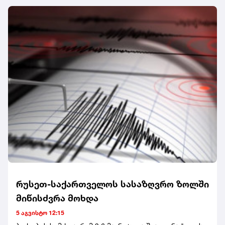
პოლიციას ჯერჯერობით არავინ დაუკავებია.
ეჭვმიტანილები ადგილიდან მიიმალნენ.ცნობისთვის,
ეს მექსიკაში ინფლუენსერის მკვლელობის პირველი
შემთხვევა არ არის. გასულ წელს, 23 წლის ვალერია
მარკესი სილამაზის სალონში, TikTok-ზე პირდაპირი
ეთერის დროს მოკლეს.
რუსეთ-საქართველოს სასაზღვრო ზოლში
მიწისძვრა მოხდა
5 აგვისტო 12:15