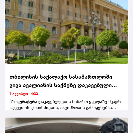
კონტრაქტები გაფორმებული თავშესაფრის მაძიებელთა
განსათავსებლად.
თბილისის საქალაქო სასამართლოში
გიგა ავალიანის საქმეზე დაკავებული
ორი არასრულწლოვანის სასამართლო
7 აგვისტო 14:33
პროცესი მიმდინარეობს - დღევანდელ
პროკურატურა დაკავებულების მიმართ ყველაზე მკაცრი
აღკვეთის ღონისძიების, პატიმრობის გამოყენებას
სხდომაზე მათ მიმართ აღკვეთის
მოითხოვს. სასამართლო პროცესს დაკავებულების
ღონისძიების შეფარდებაზე იმსჯელებენ
ოჯახის წევრები ესწრებიან, მათ სხდომის დაწყებამდე
ჟურნალისტებთან კომენტარი არ გაუკეთებიათ.
ანასტასია ბერუაშვილი და ნია იმნაძე 5 აგვისტოს