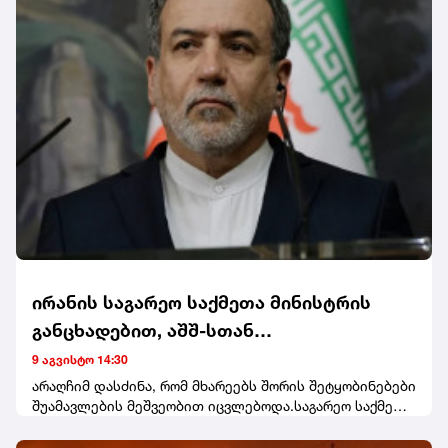
ირანის საგარეო საქმეთა მინისტრის
განცხადებით, აშშ-სთან
მოლაპარაკებები არ გაიმართება, სანამ
9 აგვისტო 14:30
დროებითი შეთანხმების პირობები
არაღჩიმ დასძინა, რომ მხარეებს შორის შეტყობინებები
შუამავლების მეშვეობით იცვლებოდა.საგარეო საქმეთა
ირღვევა
მინისტრმა კიდევ ერთხელ გაიმეორა ირანის პოზიცია,
რომ თეირანსა და ომანს შორის ჰორმუზის სრუტის