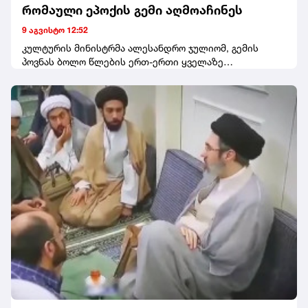
რომაული ეპოქის გემი აღმოაჩინეს
9 აგვისტო 12:52
კულტურის მინისტრმა ალესანდრო ჯულიომ, გემის
პოვნას ბოლო წლების ერთ-ერთი ყველაზე
მნიშვნელოვანი წყალქვეშა არქეოლოგიური აღმოჩენა
უწოდა.„ვულოცავ კარაბინიერებს, მათ სპეციალიზებულ
დანაყოფებს და სიცილიის რეგიონის საზღვაო
ზედამხედველობის სამსახურს მათი
პროფესიონალიზმისა და თავდადებისთვის, რამაც ეს
აღმოჩენა შესაძლებელი გახადა. ზღვა აგრძელებს
ჩვენი ისტორიის ძვირფასი ფრაგმენტების დაბრუნებას,
ხოლო მაზარა-დელ-ვალიოს ჩაძირული გემი
მოგვითხრობს იმ ადამიანების, მარშრუტებისა და
ვაჭრობის შესახებ, რომლებმაც ხმელთაშუა ზღვა
ცივილიზაციების გზაჯვარედინად აქციეს. კვლევა
გაგრძელდება, რათა ნათელი მოეფინოს მის ისტორიას
და საზოგადოებისთვის გახდეს ცნობილი“, - თქვა
ჯულიომ.