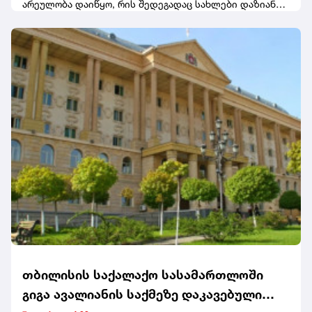
არეულობა დაიწყო, რის შედეგადაც სახლები დაზიანდა
და ღობეები დაინგრა, რადგან მოქალაქეები სახლებში
შეღწევას ძალის გამოყენებით
ცდილობდნენ.გავრცელებული ინფორმაციით,
არეულობა მას შემდეგ დაიწყო, რაც ინტერნეტში
გამოქვეყნდა იმ უძრავი ქონების მფლობელთა სია,
რომლებსაც, სავარაუდოდ, სახელმწიფოსთან ჰქონდათ
კონტრაქტები გაფორმებული თავშესაფრის მაძიებელთა
განსათავსებლად.
თბილისის საქალაქო სასამართლოში
გიგა ავალიანის საქმეზე დაკავებული