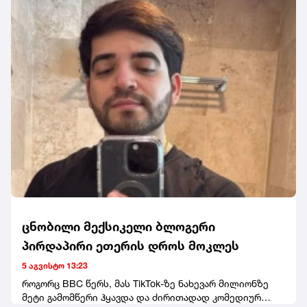
მიიღონ დავალებები და ისინი შეასრულონ.დროებითი
მმართველობა, ციხიდან გამოგზავნილი
ექსპრეზიდენტის აუდიო მიმართვა და ხაბეიშვილი-
ნადირაძის წერილები - ასე დასრულდა "ნაციონალური
მოძრაობის" ყრილობა, სადაც დროებითი
მმართველობის საბჭოს თავმჯდომარედ ირაკლი
ფავლენიშვილი აირჩიეს. ღონისძიებაზე დღეს არ
გამოჩენილა ნანუკა ჟორჟოლიანი, თუმცა ყრილობას
სტუმრის სტატუსით ესწრებოდა თანამოაზრე მარიზი
კობახიძე. ყრილობას წინ უძღოდა დაპირისპირება თინა
ბოკუჩავასა და პარტიის სხვა წევრებს შორის. თინა
ბოკუჩავამ კი, მედიასთან განაცხადა, რომ ამ საბჭოში
საკუთარ თავს ვერ ხედავს.
ცნობილი მექსიკელი ბლოგერი
პირდაპირი ეთერის დროს მოკლეს
5 აგვისტო 13:23
როგორც BBC წერს, მას TikTok-ზე ნახევარ მილიონზე
მეტი გამომწერი ჰყავდა და ძირითადად კომედიურ