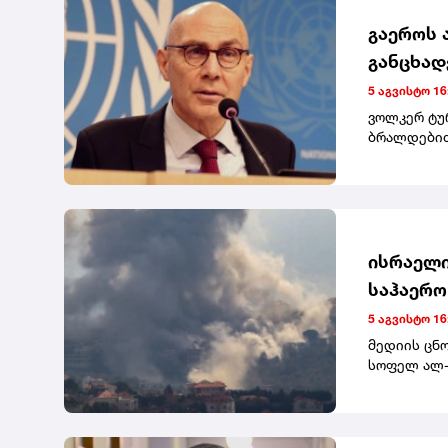
გაეროს 
განცხად
დასაჯეს
5 აგვისტო 16
ვოლკერ ტუ
ბრალდებით,
ადამიანის 
უკავშირდე
ხელისუფლე
პრაქტიკა.
ისრაელი
საჰაერო
5 აგვისტო 16
მედიის ცნ
სოფელ ალ-
გაავრცელეს