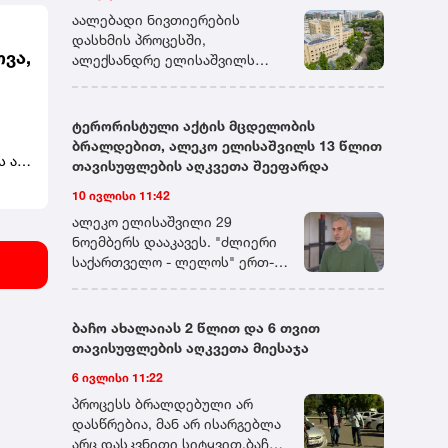
დადგენილ ვადაში მიმართავს.
აალებადი ნივთიერების
დასხმის პროცესში,
ოვა,
ალექსანდრე ელისაშვილს
სასამართლოს მანდატურის
ა
სამსახურის თანამშრომლებმა
მიუსწრეს. ერთ-ერთი
ტერორისტული აქტის მცდელობის
ს
მანდატურის დანახვისთანავე,
ბრალდებით, ალეკო ელისაშვილს 13 წლით
ალექსანდრე ელისაშვილი
ს არ
თავისუფლების აღკვეთა შეეფარდა
თავს დაესხა მას და დაუწყო
ცია,
10 ივლისი 11:42
ცემა. დაკავების პროცესში,
ის
ორის
მანდატურის სამსახურის სამი
" -
ალეკო ელისაშვილი 29
თანამშრომელი ცდილობდა
ნოემბერს დააკავეს. "ძლიერი
და,
ალექსანდრე ელისაშვილის
საქართველო - ლელოს" ერთ-
განეიტრალებას, მისთვის
ერთ ლიდერს ბრალი ორი
აალებად ნივთიერებაზე
მუხლით აქვს წარდგენილი.
ცეცხლის წაკიდების
პროკურატურამ 30 ნოემბერს
ბაჩო ახალაიას 2 წლით და 6 თვით
საშუალების მოსპობას და
ელისაშვილს თბილისის
თავისუფლების აღკვეთა მიესაჯა
განიარაღებას. თავდამსხმელი,
საქალაქო სასამართლოში
6 ივლისი 11:22
თავის მხრივ, ცდილობდა
ტერორისტული აქტის ჩადენის
ცეცხლსასროლი იარაღის
მცდელობის ფაქტზე,
პროცესს ბრალდებული არ
ამოღებას და გამოყენებას.
საქართველოს სისხლის
დასწრებია, მან არ ისარგებლა
ალექსანდრე ელისაშვილმა
სამართლის კოდექსის 19-323-ე
არც დასკვნითი სიტყვით.ბაჩო