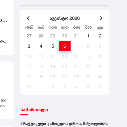
აგვისტო 2026
ს
არი
ორშ
სამ
ოთხ
ხუთ
პარ
შაბ
კვი
27
28
29
30
31
1
2
არი
3
4
5
6
7
8
9
ნტის
10
11
12
13
14
15
16
ბჭოს
17
18
19
20
21
22
23
24
25
26
27
28
29
30
31
1
2
3
4
5
6
ავს.
 და
იას
სამართალი
ი
პრაქტიკული გამოცდის დროს, მძღოლობის