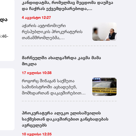
კანდიდატმა, რომელმაც შეცდომა დაუშვა
და ჩაჭრას ექვემდებარებოდა,
გამომცდელს ფულადი თანხა შესთავაზა -
4 აგვისტო 12:27
ხდა
პროკურატურამ აღნიშნული პირი ქრთამის
აჭარის ავტონომიური
მიცემის ფაქტზე დააკავა
რესპუბლიკის პროკურატურის
:46-
თანამშრომლებმა,
გადაუდებელი და ინტენსიური
საგამოძიებო მოქმედებების
შედეგად,ქრთამის მიმცემი
მარნეულში ახალგაზრდა კაცმა მამა
პირი ბრალდებულად დააკავეს.
მოკლა
დაკავებულს ბრალდება
17 ივლისი 10:38
საქართველოს სისხლის
სამართლის კოდექსის 339-ე
როგორც შინაგან საქმეთა
მუხლის მე-2 ნაწილით
სამინისტროში აცხადებენ,
წარედგინება, რაც ოთხიდან
მომხდართან დაკავშირებით
შვიდ წლამდე ვადით
გამოძიება სისხლის
თავისუფლების აღკვეთას
სამართლის კოდექსის 108-ე
ითვალისწინებს.პროკურატურა
მუხლით მიმდინარეობს, რაც
პროკურატურა ალეკო ელისაშვილის
დაკავებულისათვის აღკვეთის
განზრახ მკვლელობას
საქმესთან დაკავშირებით განცხადებას
ღონისძიების შეფარდების
გულისხმობს.
ავრცელებს
და,
შუამდგომლობით
10 ივლისი 12:35
სასამართლოს კანონით