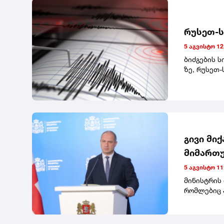
სალონში, T
რუსეთ-ს
5 აგვისტო 12
ბიძგების ს
ზე, რუსეთ-
მიწისძვრა"
გივი მი
მიმართუ
საგანმა
5 აგვისტო 11
სოხუმის
მინისტრის
რომლებიც 
უნივერსიტე
სტუდენტებ
ისინი დაა