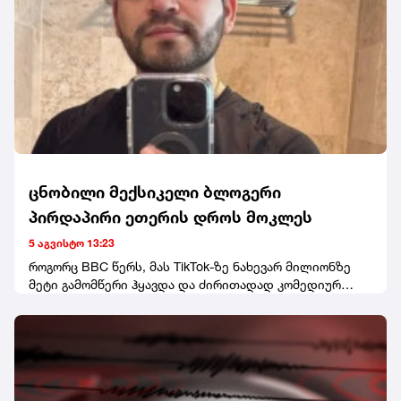
ფავლენიშვილი აირჩიეს. ღონისძიებაზე დღეს არ
გამოჩენილა ნანუკა ჟორჟოლიანი, თუმცა ყრილობას
სტუმრის სტატუსით ესწრებოდა თანამოაზრე მარიზი
კობახიძე. ყრილობას წინ უძღოდა დაპირისპირება თინა
ბოკუჩავასა და პარტიის სხვა წევრებს შორის. თინა
ბოკუჩავამ კი, მედიასთან განაცხადა, რომ ამ საბჭოში
საკუთარ თავს ვერ ხედავს.
ცნობილი მექსიკელი ბლოგერი
პირდაპირი ეთერის დროს მოკლეს
5 აგვისტო 13:23
როგორც BBC წერს, მას TikTok-ზე ნახევარ მილიონზე
მეტი გამომწერი ჰყავდა და ძირითადად კომედიურ
ვიდეოებს აქვეყნებდა.მედიის ინფორმაციით,
პოლიციას ჯერჯერობით არავინ დაუკავებია.
ეჭვმიტანილები ადგილიდან მიიმალნენ.ცნობისთვის,
ეს მექსიკაში ინფლუენსერის მკვლელობის პირველი
შემთხვევა არ არის. გასულ წელს, 23 წლის ვალერია
მარკესი სილამაზის სალონში, TikTok-ზე პირდაპირი