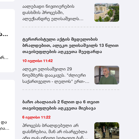
დადგენილ ვადაში მიმართავს.
აალებადი ნივთიერების
დასხმის პროცესში,
ალექსანდრე ელისაშვილს
სასამართლოს მანდატურის
სამსახურის თანამშრომლებმა
ს
მიუსწრეს. ერთ-ერთი
ტერორისტული აქტის მცდელობის
არი
მანდატურის დანახვისთანავე,
ბრალდებით, ალეკო ელისაშვილს 13 წლით
ალექსანდრე ელისაშვილი
თავისუფლების აღკვეთა შეეფარდა
თავს დაესხა მას და დაუწყო
არი
10 ივლისი 11:42
ცემა. დაკავების პროცესში,
მანდატურის სამსახურის სამი
ალეკო ელისაშვილი 29
ნტის
თანამშრომელი ცდილობდა
ნოემბერს დააკავეს. "ძლიერი
ალექსანდრე ელისაშვილის
საქართველო - ლელოს" ერთ-
ბჭოს
განეიტრალებას, მისთვის
ერთ ლიდერს ბრალი ორი
აალებად ნივთიერებაზე
მუხლით აქვს წარდგენილი.
ცეცხლის წაკიდების
პროკურატურამ 30 ნოემბერს
ბაჩო ახალაიას 2 წლით და 6 თვით
საშუალების მოსპობას და
ელისაშვილს თბილისის
თავისუფლების აღკვეთა მიესაჯა
განიარაღებას. თავდამსხმელი,
საქალაქო სასამართლოში
ავს.
6 ივლისი 11:22
თავის მხრივ, ცდილობდა
ტერორისტული აქტის ჩადენის
 და
ცეცხლსასროლი იარაღის
მცდელობის ფაქტზე,
პროცესს ბრალდებული არ
იას
ამოღებას და გამოყენებას.
საქართველოს სისხლის
დასწრებია, მან არ ისარგებლა
ალექსანდრე ელისაშვილმა
სამართლის კოდექსის 19-323-ე
არც დასკვნითი სიტყვით.ბაჩო