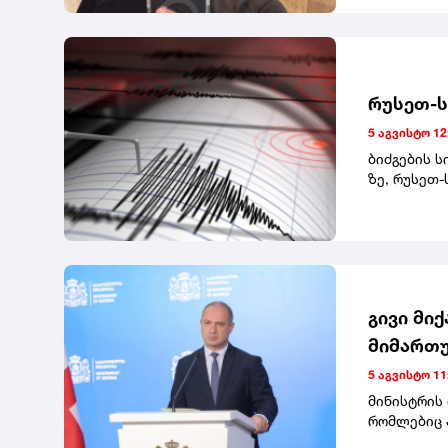
მიიმალნენ
შემთხვევა 
სალონში, T
რუსეთ-ს
5 აგვისტო 12
ბიძგების ს
ზე, რუსეთ-
მიწისძვრა"
გივი მი
მიმართუ
საგანმა
5 აგვისტო 11
სოხუმის
მინისტრის
რომლებიც 
უნივერსიტე