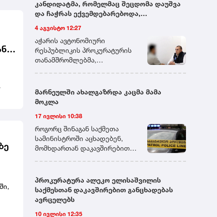
კანდიდატმა, რომელმაც შეცდომა დაუშვა
და ჩაჭრას ექვემდებარებოდა,
გამომცდელს ფულადი თანხა შესთავაზა -
4 აგვისტო 12:27
პროკურატურამ აღნიშნული პირი ქრთამის
აჭარის ავტონომიური
მიცემის ფაქტზე დააკავა
ანი
რესპუბლიკის პროკურატურის
თანამშრომლებმა,
გადაუდებელი და ინტენსიური
საგამოძიებო მოქმედებების
შედეგად,ქრთამის მიმცემი
მარნეულში ახალგაზრდა კაცმა მამა
პირი ბრალდებულად დააკავეს.
მოკლა
ნის
დაკავებულს ბრალდება
17 ივლისი 10:38
საქართველოს სისხლის
სამართლის კოდექსის 339-ე
როგორც შინაგან საქმეთა
მუხლის მე-2 ნაწილით
სამინისტროში აცხადებენ,
ზე
წარედგინება, რაც ოთხიდან
მომხდართან დაკავშირებით
შვიდ წლამდე ვადით
გამოძიება სისხლის
თავისუფლების აღკვეთას
სამართლის კოდექსის 108-ე
ითვალისწინებს.პროკურატურა
მუხლით მიმდინარეობს, რაც
პროკურატურა ალეკო ელისაშვილის
დაკავებულისათვის აღკვეთის
ში,
განზრახ მკვლელობას
საქმესთან დაკავშირებით განცხადებას
ღონისძიების შეფარდების
გულისხმობს.
ავრცელებს
შუამდგომლობით
10 ივლისი 12:35
სასამართლოს კანონით