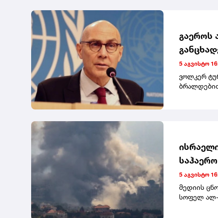
გაეროს 
განცხად
დასაჯეს
5 აგვისტო 16
ვოლკერ ტუ
ბრალდებით,
ადამიანის 
უკავშირდე
ხელისუფლე
პრაქტიკა.
ისრაელი
საჰაერო
5 აგვისტო 16
მედიის ცნ
სოფელ ალ-
გაავრცელეს