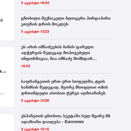
5 აგვისტო 16:34
ცნობილი მექსიკელი ბლოგერი პირდაპირი
ენ
ეთერის დროს მოკლეს
,
5 აგვისტო 13:23
დ,
ეს არის იმნაძეების ბინის ფარული
ა
აღჭურვის შედეგად მოპოვებული
ინფორმაცია, ნია იმნაძე მომხდარ
დანაშაულს ოჯახის წევრებთან
16:43
ისას
ილ
განიხილავს, გოგონა ალექსანდრე
გაბაშვილს ამართლებს და ამბობს, რომ ის
ს
საფრანგეთის ერთ-ერთ სოფელში, ტყის
სხვაგვარად ვერც მოიქცეოდა - ავალიანის
ხანძრის შედეგად, მეორე მსოფლიო ომის
საქმის პროკურორი
ას
ა
დროინდელი ასობით ჭურვი აღმოაჩინეს
ით
ც
5 აგვისტო 10:26
ბავს
ლ
ესპანეთის ცნობით, სეუტაში სულ მცირე 88
ადამიანი დაიღუპა - Euronews
ს
3 აგვისტო 10:16