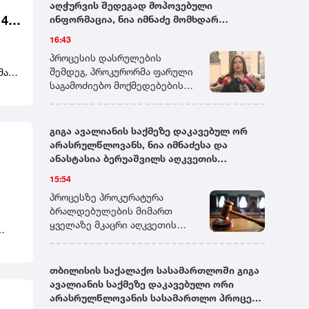
აღჭურვის შედეგად მოპოვებული
400
ინფორმაცია, ნია იმნაძე მომხდარ
დანაშაულს ოჯახის წევრებთან
16:43
განიხილავს, გოგონა ალექსანდრე
პროცესის დასრულების
გაბაშვილს ამართლებს და ამბობს, რომ ის
შემდეგ, პროკურორმა ფარული
მა
სხვაგვარად ვერც მოიქცეოდა - ავალიანის
საგამოძიებო მოქმედებების
საქმის პროკურორი
დროს მოპოვებულ
მტკიცებულებაზეც ისაუბრა.
ეტო
საქმე ეხება ჩანაწერს, სადაც
ის
გიგა ავალიანის საქმეზე დაკავებულ ორ
ნია იმნაძე მომხდარ
ეს
არასრულწლოვანს, ნია იმნაძესა და
დანაშაულს ოჯახის წევრებთან
ანასტასია ბერუაშვილს აღკვეთის
განიხილავს. პროკურორის
ს
ღონისძიების სახით პატიმრობა შეეფარდა
15:54
ინფორმაციით, გოგონა
ა
მკვლელობაში მსჯავრდებულ
ბის
პროცესზე პროკურატურა
შეყვარებულს ამართლებს და
ა,
ბრალდებულების მიმართ
ამბობს, რომ ალექსანდრე
ყველაზე მკაცრი აღკვეთის
გაბაშვილი სხვაგვარად ვერც
 არ
ღონისძიების, პატიმრობის
მოიქცეოდა."ეს არის
სის
გამოყენებას ითხოვდა.
 იმ
იმნაძეების ბინის ფარული
ადვოკატები კი
თბილისის საქალაქო სასამართლოში გიგა
თან
აღჭურვის შედეგად
არასრულწლოვანების
ავალიანის საქმეზე დაკავებული ორი
მოპოვებული ინფორმაცია - მას
აღკვეთის ღონისძიების გარეშე
არასრულწლოვანის სასამართლო პროცესი
მოკლედ კრებსებს ვეძახით.
დატოვებას