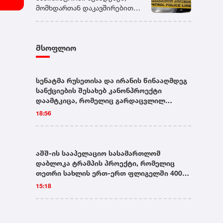
განსაკუთრებით ინტენსიური
წარედგინება, რაც ოთხიდან
მომხდართან დაკავშირებით
იყო მათი შეხვედრები", -
შვიდ წლამდე ვადით
გამოძიება სისხლის
განაცხადა საქმის პროკურორმა
თავისუფლების აღკვეთას
სამართლის კოდექსის 108-ე
ქეთევან სონიძემ.
ითვალისწინებს.პროკურატურა
მუხლით მიმდინარეობს, რაც
დაკავებულისათვის აღკვეთის
მსოფლიო
განზრახ მკვლელობას
ღონისძიების შეფარდების
გულისხმობს.
შუამდგომლობით
სასამართლოს კანონით
სენატმა რუსეთისა და ირანის წინააღმდეგ
დადგენილ ვადაში მიმართავს.
სანქციების შესახებ კანონპროექტი
დაამტკიცა, რომელიც გარდაცვლილ
ლინდსი გრემს ეკუთვნოდა
18:56
აშშ-ის სააპელაციო სასამართლომ
დაბლოკა ტრამპის პროექტი, რომელიც
თეთრი სახლის ერთ-ერთ ფლიგელში 400
მილიონის ღირებულების საბანკეტო
15:18
დარბაზის აშენებას ითვალისწინებდა