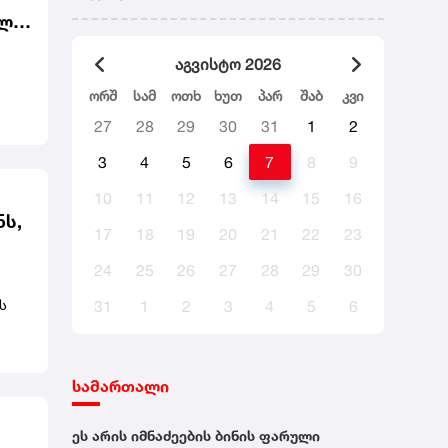
ბა.
ულს
აგვისტო 2026
ორშ
სამ
ოთხ
ხუთ
პარ
შაბ
კვი
27
28
29
30
31
1
2
ულ
რად
3
4
5
6
7
8
9
10
11
12
13
14
15
16
ნს,
17
18
19
20
21
22
23
ლს.
ლი
24
25
26
27
28
29
30
ად
ს
31
1
2
3
4
5
6
ეს.
ების
სამართალი
ეს არის იმნაძეების ბინის ფარული