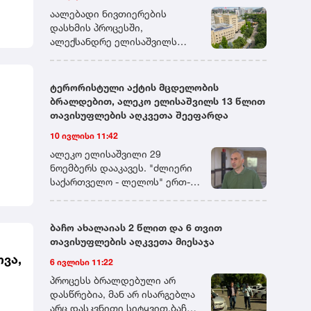
დადგენილ ვადაში მიმართავს.
აალებადი ნივთიერების
დასხმის პროცესში,
ალექსანდრე ელისაშვილს
სასამართლოს მანდატურის
სამსახურის თანამშრომლებმა
მიუსწრეს. ერთ-ერთი
ტერორისტული აქტის მცდელობის
მანდატურის დანახვისთანავე,
ბრალდებით, ალეკო ელისაშვილს 13 წლით
ალექსანდრე ელისაშვილი
თავისუფლების აღკვეთა შეეფარდა
თავს დაესხა მას და დაუწყო
10 ივლისი 11:42
ცემა. დაკავების პროცესში,
მანდატურის სამსახურის სამი
ალეკო ელისაშვილი 29
თანამშრომელი ცდილობდა
ნოემბერს დააკავეს. "ძლიერი
ალექსანდრე ელისაშვილის
საქართველო - ლელოს" ერთ-
განეიტრალებას, მისთვის
ერთ ლიდერს ბრალი ორი
და,
აალებად ნივთიერებაზე
მუხლით აქვს წარდგენილი.
ცეცხლის წაკიდების
პროკურატურამ 30 ნოემბერს
ბაჩო ახალაიას 2 წლით და 6 თვით
საშუალების მოსპობას და
ელისაშვილს თბილისის
თავისუფლების აღკვეთა მიესაჯა
განიარაღებას. თავდამსხმელი,
საქალაქო სასამართლოში
ოვა,
6 ივლისი 11:22
თავის მხრივ, ცდილობდა
ტერორისტული აქტის ჩადენის
ცეცხლსასროლი იარაღის
მცდელობის ფაქტზე,
პროცესს ბრალდებული არ
ა
ამოღებას და გამოყენებას.
საქართველოს სისხლის
დასწრებია, მან არ ისარგებლა
ალექსანდრე ელისაშვილმა
სამართლის კოდექსის 19-323-ე
არც დასკვნითი სიტყვით.ბაჩო