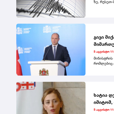
ზე, რუსეთ-
მიწისძვრა"
გივი მი
მიმართუ
საგანმა
5 აგვისტო 11
სოხუმის
მინისტრის
რომლებიც 
უნივერსიტე
სტუდენტებ
ისინი დაა
უნივერსიტე
სახელმწიფ
პროგრამებს
ხატია დ
განვითარებ
იმიტომ,
დასრულებუ
ნამდვილ
უნივერსიტ
5 აგვისტო 11