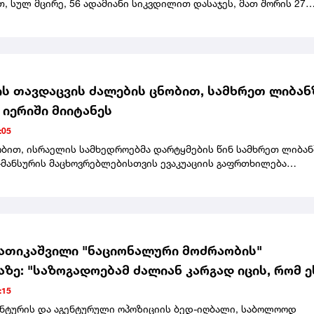
 სულ მცირე, 56 ადამიანი სიკვდილით დასაჯეს, მათ შორის 27
საქმე მასშტაბურ ანტისამთავრობო საპროტესტო აქციებს
ბოდა.გაეროს ადამიანის უფლებათა ოფისის ხელმძღვანელმა ირა
ბას მოუწოდა, შეწყვიტოს სიკვდილით დასჯა და გააუქმოს ეს
ს თავდაცვის ძალების ცნობით, სამხრეთ ლიბან
 იერიში მიიტანეს
:05
ობით, ისრაელის სამხედროებმა დარტყმების წინ სამხრეთ ლიბან
მანსურის მაცხოვრებლებისთვის ევაკუაციის გაფრთხილება
.
ათიკაშვილი "ნაციონალური მოძრაობის"
ზე: "საზოგადოებამ ძალიან კარგად იცის, რომ ე
ეულებრივი ტაკიმასხარაობა, პოზიორობა საკუთ
:15
ის მიმცემების და მბრძანებლების წინაშე"
გენტურის და აგენტურული ოპოზიციის ბედ-იღბალი, საბოლოოდ