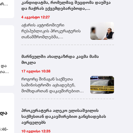
კანდიდატმა, რომელმაც შეცდომა დაუშვა
არი
და ჩაჭრას ექვემდებარებოდა,
გამომცდელს ფულადი თანხა შესთავაზა -
ნტის
4 აგვისტო 12:27
პროკურატურამ აღნიშნული პირი ქრთამის
აჭარის ავტონომიური
მიცემის ფაქტზე დააკავა
ბჭოს
რესპუბლიკის პროკურატურის
თანამშრომლებმა,
გადაუდებელი და ინტენსიური
საგამოძიებო მოქმედებების
შედეგად,ქრთამის მიმცემი
მარნეულში ახალგაზრდა კაცმა მამა
ავს.
პირი ბრალდებულად დააკავეს.
მოკლა
 და
დაკავებულს ბრალდება
იას
17 ივლისი 10:38
საქართველოს სისხლის
სამართლის კოდექსის 339-ე
როგორც შინაგან საქმეთა
ი
მუხლის მე-2 ნაწილით
სამინისტროში აცხადებენ,
წარედგინება, რაც ოთხიდან
მომხდართან დაკავშირებით
შვიდ წლამდე ვადით
გამოძიება სისხლის
თავისუფლების აღკვეთას
სამართლის კოდექსის 108-ე
ითვალისწინებს.პროკურატურა
მუხლით მიმდინარეობს, რაც
პროკურატურა ალეკო ელისაშვილის
ხდა
დაკავებულისათვის აღკვეთის
განზრახ მკვლელობას
საქმესთან დაკავშირებით განცხადებას
ღონისძიების შეფარდების
გულისხმობს.
ავრცელებს
შუამდგომლობით
:46-
10 ივლისი 12:35
სასამართლოს კანონით