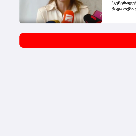
უნივერსიტე
"გენერალურ
აკრედიტაც
რაღა თქმა 
საგანმანა
ჩაგვიტარებ
ფარგლებში
უფრო სწორა
მიმართულე
თავმჯდომარ
პედაგოგიუ
აცხადებს ხ
უნივერსიტე
გაეზარდათ 