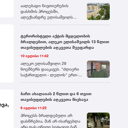
დადგენილ ვადაში მიმართავს.
აალებადი ნივთიერების
დასხმის პროცესში,
ალექსანდრე ელისაშვილს
სასამართლოს მანდატურის
სამსახურის თანამშრომლებმა
მიუსწრეს. ერთ-ერთი
ტერორისტული აქტის მცდელობის
მანდატურის დანახვისთანავე,
ბრალდებით, ალეკო ელისაშვილს 13 წლით
ალექსანდრე ელისაშვილი
თავისუფლების აღკვეთა შეეფარდა
თავს დაესხა მას და დაუწყო
10 ივლისი 11:42
ცემა. დაკავების პროცესში,
მანდატურის სამსახურის სამი
ალეკო ელისაშვილი 29
თანამშრომელი ცდილობდა
ნოემბერს დააკავეს. "ძლიერი
ალექსანდრე ელისაშვილის
საქართველო - ლელოს" ერთ-
განეიტრალებას, მისთვის
და,
ერთ ლიდერს ბრალი ორი
აალებად ნივთიერებაზე
მუხლით აქვს წარდგენილი.
ცეცხლის წაკიდების
პროკურატურამ 30 ნოემბერს
ბაჩო ახალაიას 2 წლით და 6 თვით
საშუალების მოსპობას და
ელისაშვილს თბილისის
თავისუფლების აღკვეთა მიესაჯა
განიარაღებას. თავდამსხმელი,
საქალაქო სასამართლოში
ოვა,
6 ივლისი 11:22
თავის მხრივ, ცდილობდა
ტერორისტული აქტის ჩადენის
ცეცხლსასროლი იარაღის
ა
მცდელობის ფაქტზე,
პროცესს ბრალდებული არ
ამოღებას და გამოყენებას.
საქართველოს სისხლის
დასწრებია, მან არ ისარგებლა
ალექსანდრე ელისაშვილმა
ს
სამართლის კოდექსის 19-323-ე
არც დასკვნითი სიტყვით.ბაჩო