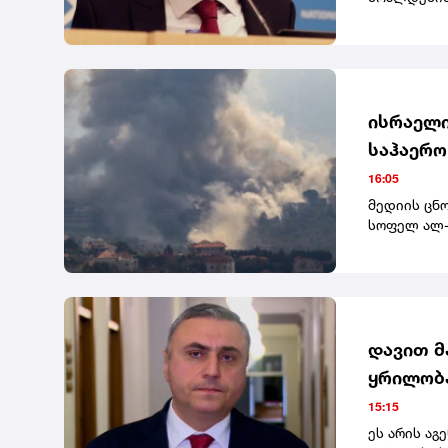
ადამიანის 
უკავშირდე
ხელისუფლე
პრაქტიკა.
ისრაელი
საჰაერო
16:05
მედიის ცნ
სოფელ ალ-
გაავრცელეს
დავით მ
ყრილობა
არის ჩვ
15:15
დავალებ
ეს არის ა