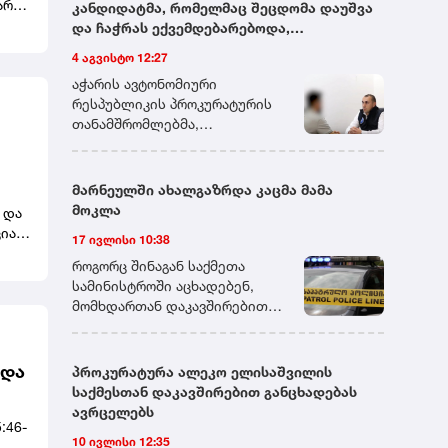
არი
კანდიდატმა, რომელმაც შეცდომა დაუშვა
და ჩაჭრას ექვემდებარებოდა,
ნტის
გამომცდელს ფულადი თანხა შესთავაზა -
4 აგვისტო 12:27
პროკურატურამ აღნიშნული პირი ქრთამის
აჭარის ავტონომიური
ბჭოს
მიცემის ფაქტზე დააკავა
რესპუბლიკის პროკურატურის
თანამშრომლებმა,
გადაუდებელი და ინტენსიური
საგამოძიებო მოქმედებების
შედეგად,ქრთამის მიმცემი
ავს.
მარნეულში ახალგაზრდა კაცმა მამა
პირი ბრალდებულად დააკავეს.
მოკლა
 და
დაკავებულს ბრალდება
იას
17 ივლისი 10:38
საქართველოს სისხლის
სამართლის კოდექსის 339-ე
როგორც შინაგან საქმეთა
ი
მუხლის მე-2 ნაწილით
სამინისტროში აცხადებენ,
წარედგინება, რაც ოთხიდან
მომხდართან დაკავშირებით
შვიდ წლამდე ვადით
გამოძიება სისხლის
თავისუფლების აღკვეთას
სამართლის კოდექსის 108-ე
ითვალისწინებს.პროკურატურა
მუხლით მიმდინარეობს, რაც
ხდა
პროკურატურა ალეკო ელისაშვილის
დაკავებულისათვის აღკვეთის
განზრახ მკვლელობას
საქმესთან დაკავშირებით განცხადებას
ღონისძიების შეფარდების
გულისხმობს.
ავრცელებს
შუამდგომლობით
:46-
10 ივლისი 12:35
სასამართლოს კანონით