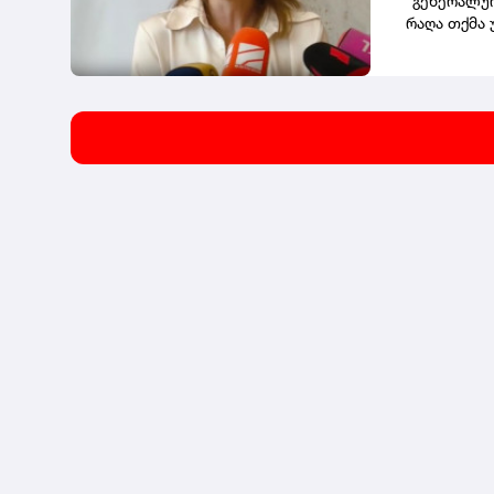
"გენერალურ
აკრედიტაც
რაღა თქმა 
საგანმანა
ჩაგვიტარებ
ფარგლებში
უფრო სწორა
მიმართულე
თავმჯდომარ
პედაგოგიუ
აცხადებს ხ
უნივერსიტე
გაეზარდათ 