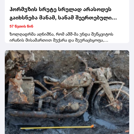
ჰორმუზის სრუტე სრულად არასოდეს
გაიხსნება მანამ, სანამ შეერთებული
შტატები თავის ქცევას არ გამოასწორებს
57 წუთის წინ
- ირანის უსაფრთხოების სამსახურის
ზოლღადრმა აღნიშნა, რომ აშშ-მა უნდა შეწყვიტოს
ირანის მისამართით მუქარა და შეურაცხყოფა,
ხელმძღვანელი
შეწყვიტოს სამხედრო მოქმედებები ირანისა და მისი
რეგიონული მოკავშირეების წინააღმდეგ, გაიყვანოს
ირანის ბლოკადაში ჩართული საზღვაო და საჰაერო
ძალები, გადაუხადოს ირანს კომპენსაცია ბოლო
კონფლიქტის დროს მიყენებული ზარალისთვის,
მოხსნას სანქციები და გაათავისუფლოს ირანული
აქტივები.