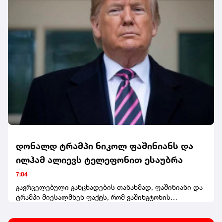
შესაბამისი სამედიცინო დახმარების მიზნით
კლინიკაში გადაიყვანეს.სამართალდამცველებმა
ოპერატიულ-სამძებრო ღონისძიებებისა და
საგამოძიებო მოქმედებების შედეგად დანაშაულის
ჩამდენი პირის ვინაობა დაადგინეს და ბრალდებულის
სახით დააკავეს. გამოძიება სისხლის სამართლის
კოდექსის 179-ე მუხლით მიმდინარეობს, რაც 12
წლამდე ვადით თავისუფლების აღკვეთას
ითვალისწინებს.
დონალდ ტრამპი ნიკოლ ფაშინიანს და
ილჰამ ალიევს ტელეფონით ესაუბრა
7:04
გავრცელებული განცხადების თანახმად, ფაშინიანი და
ტრამპი მიესალმნენ ფაქტს, რომ ვაშინგტონის
"მშვიდობის სამიტმა“ სომხეთსა და აზერბაიჯანს შორის
ნამდვილი მშვიდობა დაამყარა, რაც ორივე ქვეყანას