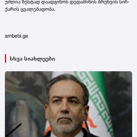
უძ­ლია ზუს­ტად და­ად­გი­ნოს დე­და­მი­წის ბრუნ­ვის სიჩ­
ქა­რის ცვა­ლე­ბა­დო­ბა.
ambebi.ge
სხვა სიახლეები