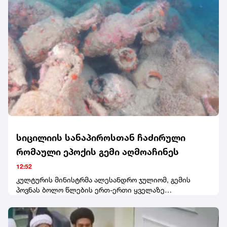
ჩვეულებრივი სამხედრო ძალები. ჩვენ რადიკალურად
შევამცირეთ მათი, შეიძლება ითქვას, ასიმეტრიული
სამხედრო შესაძლებლობები. ახლა კი ვცდილობთ
ვნახოთ, მზად არიან თუ არა განახორციელონ ისეთი
გრძელვადიანი ცვლილებები, რაც აუცილებელი იქნება
შეერთებულ შტატებთან უკეთესი ურთიერთობისთვის.
და თუ არა, ესეც კარგია. ჩვენ უბრალოდ გავაგრძელებთ
ზეწოლას, რომლის განხორციელებაც შეგვიძლია და რაც
შეიძლება მეტი ნავთობისა და გაზის მიღებას ახლო
აღმოსავლეთიდან, რათა ამერიკელებმა ისარგებლონ
გაზისა და ენერგიის უფრო დაბალი ფასებით", -
განაცხადა აშშ-ის ვიცე პრეზიდენტმა.
სიცილიის სანაპიროსთან ჩაძირული
რომაული ეპოქის გემი აღმოაჩინეს
12:52
კულტურის მინისტრმა ალესანდრო ჯულიომ, გემის
პოვნას ბოლო წლების ერთ-ერთი ყველაზე
მნიშვნელოვანი წყალქვეშა არქეოლოგიური აღმოჩენა
უწოდა.„ვულოცავ კარაბინიერებს, მათ სპეციალიზებულ
დანაყოფებს და სიცილიის რეგიონის საზღვაო