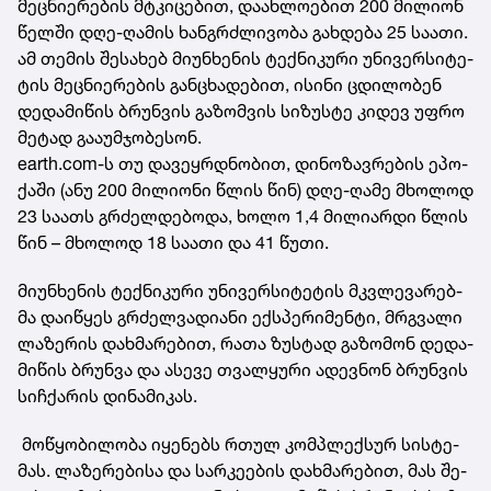
მეც­ნი­ე­რე­ბის მტკი­ცე­ბით, და­ახ­ლო­ე­ბით 200 მი­ლი­ონ
წელ­ში დღე-ღა­მის ხან­გრძლი­ვო­ბა გახ­დე­ბა 25 სა­ა­თი.
ამ თე­მის შე­სა­ხებ მი­უნ­ხე­ნის ტექ­ნი­კუ­რი უნი­ვერ­სი­ტე­
ტის მეც­ნი­ე­რე­ბის გან­ცხა­დე­ბით, ისი­ნი ცდი­ლო­ბენ
დე­და­მი­წის ბრუნ­ვის გა­ზომ­ვის სი­ზუს­ტე კი­დევ უფრო
მე­ტად გა­ა­უმ­ჯო­ბე­სონ.
earth.com-ს თუ და­ვეყ­რდნო­ბით, დი­ნო­ზავ­რე­ბის ეპო­
ქა­ში (ანუ 200 მი­ლი­ო­ნი წლის წინ) დღე-ღამე მხო­ლოდ
23 სა­ათს გრძელ­დე­ბო­და, ხოლო 1,4 მი­ლი­არ­დი წლის
წინ – მხო­ლოდ 18 სა­ა­თი და 41 წუთი.
მი­უნ­ხე­ნის ტექ­ნი­კუ­რი უნი­ვერ­სი­ტე­ტის მკვლე­ვა­რებ­
მა და­ი­წყეს გრძელ­ვა­დი­ა­ნი ექ­სპე­რი­მენ­ტი, მრგვა­ლი
ლა­ზე­რის დახ­მა­რე­ბით, რათა ზუს­ტად გა­ზო­მონ დე­და­
მი­წის ბრუნ­ვა და ასე­ვე თვალ­ყუ­რი ადევ­ნონ ბრუნ­ვის
სიჩ­ქა­რის დი­ნა­მი­კას.
მო­წყო­ბი­ლო­ბა იყე­ნებს რთულ კომ­პლექ­სურ სის­ტე­
მას. ლა­ზე­რე­ბი­სა და სარ­კე­ე­ბის დახ­მა­რე­ბით, მას შე­